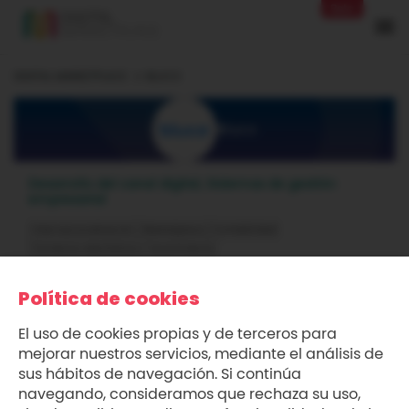
Beta
DIGITAL MARKETPLACE
BLUCO
Bluco
Desarrollo del canal digital, Sistemas de gestión
empresarial
Internacionalización
Marketplace
Contabilidad
Comercio electrónico / ecommerce
Política de cookies
El uso de cookies propias y de terceros para
mejorar nuestros servicios, mediante el análisis de
Servicios prestados
sus hábitos de navegación. Si continúa
navegando, consideramos que rechaza su uso,
En Bluco, no solo ofrecemos servicios; te